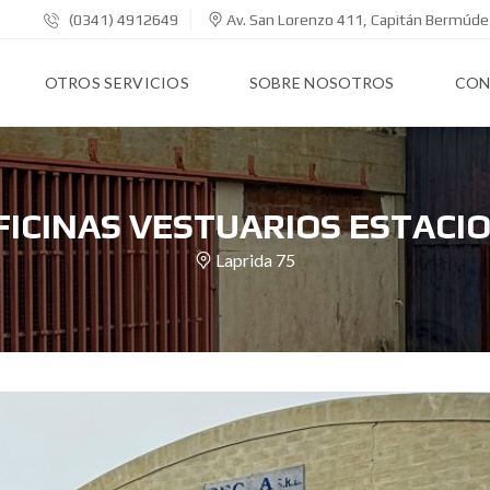
(0341) 4912649
Av. San Lorenzo 411, Capitán Bermúde
OTROS SERVICIOS
SOBRE NOSOTROS
CON
ICINAS VESTUARIOS ESTAC
Laprida 75