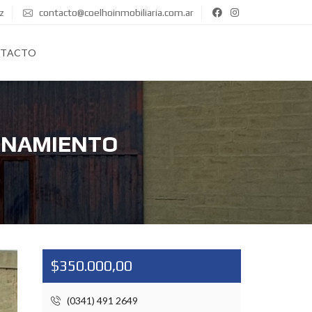
z
contacto@coelhoinmobiliaria.com.ar
TACTO
IONAMIENTO
$350.000,00
(0341) 491 2649